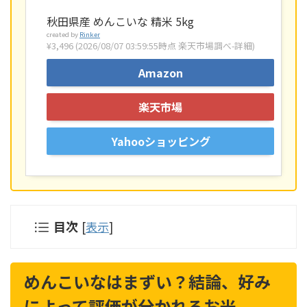
秋田県産 めんこいな 精米 5kg
created by
Rinker
¥3,496
(2026/08/07 03:59:55時点 楽天市場調べ-
詳細)
Amazon
楽天市場
Yahooショッピング
目次
[
表示
]
めんこいなはまずい？結論、好み
によって評価が分かれるお米