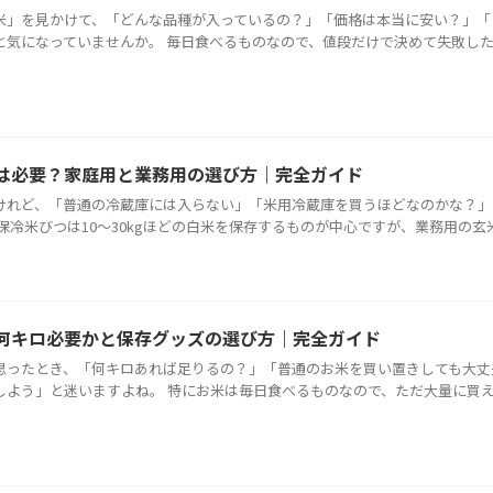
米」を見かけて、「どんな品種が入っているの？」「価格は本当に安い？」「
と気になっていませんか。 毎日食べるものなので、値段だけで決めて失敗し
は必要？家庭用と業務用の選び方｜完全ガイド
けれど、「普通の冷蔵庫には入らない」「米用冷蔵庫を買うほどなのかな？」
冷米びつは10～30kgほどの白米を保存するものが中心ですが、業務用の玄米保 
何キロ必要かと保存グッズの選び方｜完全ガイド
思ったとき、「何キロあれば足りるの？」「普通のお米を買い置きしても大丈
しよう」と迷いますよね。 特にお米は毎日食べるものなので、ただ大量に買