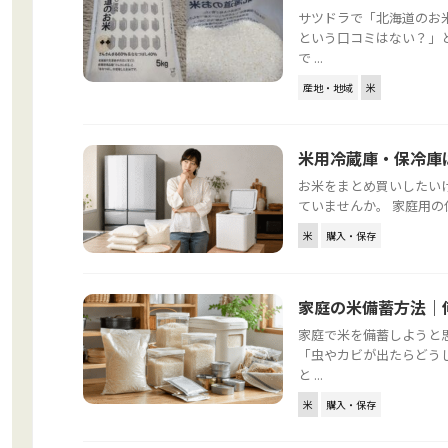
サツドラで「北海道のお
という口コミはない？」
で ...
産地・地域
米
米用冷蔵庫・保冷庫
お米をまとめ買いしたい
ていませんか。 家庭用の保
米
購入・保存
家庭の米備蓄方法｜
家庭で米を備蓄しようと
「虫やカビが出たらどう
と ...
米
購入・保存