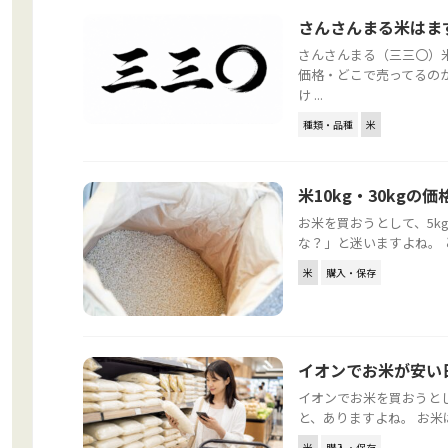
さんさんまる米はま
さんさんまる（三三〇）
価格・どこで売ってるの
け ...
種類・品種
米
米10kg・30kg
お米を買おうとして、5k
な？」と迷いますよね。 と
米
購入・保存
イオンでお米が安い
イオンでお米を買おうと
と、ありますよね。 お米
米
購入・保存