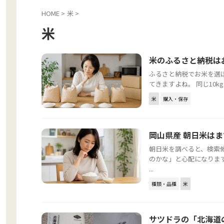
HOME
>
米
>
米
米のふるさと納税は
ふるさと納税でお米を選
てきますよね。 同じ10
米
購入・保存
岡山県産 朝日米は
朝日米を調べると、検索
のかな」と心配になりま
...
種類・品種
米
サツドラの「北海道