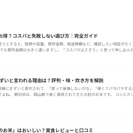
お得？コスパと失敗しない選び方｜完全ガイド
ぼうとすると、銘柄や容量、寄附金額、発送時期など、確認したい項目がたく
kgでも寄附金額は大きく違いますし、「コスパがよさそう」と思って申し込んだら、
まずいと言われる理由は？評判・味・炊き方を解説
候補にまずいと表示されて、「買って後悔しないかな」「硬くてパサパサする
すよね。 朝日米は、岡山県で長く栽培されてきた大粒のお米です。 コシヒカ
のお米」はおいしい？実食レビューと口コミ