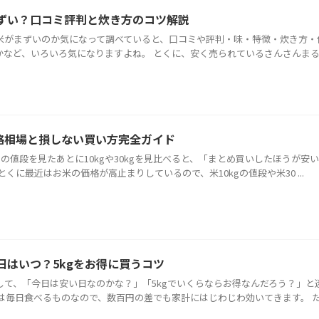
ずい？口コミ評判と炊き方のコツ解説
米がまずいのか気になって調べていると、口コミや評判・味・特徴・炊き方・
かなど、いろいろ気になりますよね。 とくに、安く売られているさんさんま
の価格相場と損しない買い方完全ガイド
gの値段を見たあとに10kgや30kgを見比べると、「まとめ買いしたほうが安
くに最近はお米の価格が高止まりしているので、米10kgの値段や米30 ...
日はいつ？5kgをお得に買うコツ
して、「今日は安い日なのかな？」「5kgでいくらならお得なんだろう？」と
は毎日食べるものなので、数百円の差でも家計にはじわじわ効いてきます。 ただ、