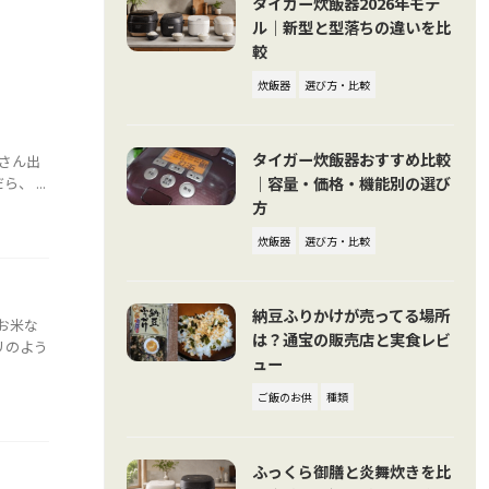
タイガー炊飯器2026年モデ
ル｜新型と型落ちの違いを比
較
炊飯器
選び方・比較
タイガー炊飯器おすすめ比較
さん出
｜容量・価格・機能別の選び
 ...
方
炊飯器
選び方・比較
納豆ふりかけが売ってる場所
お米な
は？通宝の販売店と実食レビ
リのよう
ュー
ご飯のお供
種類
ふっくら御膳と炎舞炊きを比