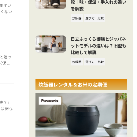
較｜味・保温・手入れの違い
まずい
を解説
たくない
炊飯器
選び方・比較
日立ふっくら御膳とジャパネ
ットモデルの違いは？旧型も
比較して解説
と迷っ
炊飯器
選び方・比較
...
炊飯器レンタル＆お米の定期便
夫？」
えば安心