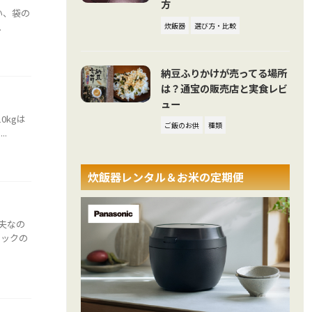
方
い、袋の
.
炊飯器
選び方・比較
納豆ふりかけが売ってる場所
は？通宝の販売店と実食レビ
ュー
0kgは
ご飯のお供
種類
.
炊飯器レンタル＆お米の定期便
夫なの
チックの