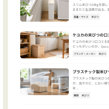
スリム米びつ10kgを探
ままだと生活感が出る、虫
容量・サイズ
米びつ
ケユカの米びつの口コ
ケユカの米びつ口コミを調
どっちがいいのか、Quc
ブランド・メーカー
米びつ
プラスチック製米び
プラスチック製の米びつ
か、虫やカビ、におい移
米 ...
種類
米びつ