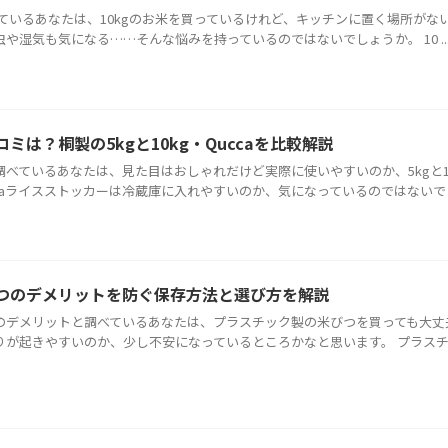
しているあなたは、10kgのお米を買っているけれど、キッチンに置く場所がな
や湿気も気になる……そんな悩みを持っているのではないでしょうか。 10 ..
ミは？桐製の5kgと10kg・Quccaを比較解説
べているあなたは、見た目はおしゃれだけど実際に使いやすいのか、5kgと1
caライスストッカーは冷蔵庫に入れやすいのか、気になっているのではないで ..
つのデメリットを防ぐ保存方法と選び方を解説
のデメリットと調べているあなたは、プラスチック製の米びつを買っても大丈
りが起きやすいのか、少し不安になっているところかなと思います。 プラス