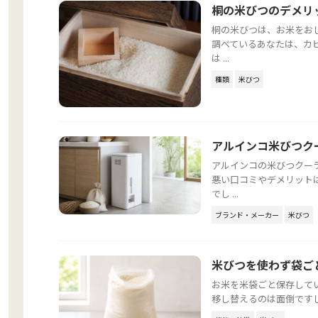
桐の米びつのデメリ
桐の米びつは、お米をお
調べているあなたは、カ
は ...
種類
米びつ
アルインコ米びつク
アルインコの米びつクー
悪い口コミやデメリット
でし ...
ブランド・メーカー
米びつ
米びつを使わず袋ご
お米を米袋ごと保存して
移し替えるのは面倒ですし、