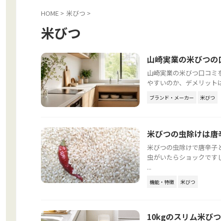
HOME
>
米びつ
>
米びつ
山崎実業の米びつの口
山崎実業の米びつ口コミを
やすいのか、デメリットは
ブランド・メーカー
米びつ
米びつの虫除けは唐
米びつの虫除けで唐辛子
虫がいたらショックです
...
機能・特徴
米びつ
10kgのスリム米び