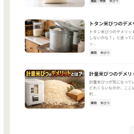
機能・特徴
米びつ
トタン米びつのデメ
トタン米びつのデメリッ
しないかな？」と迷って
ッ ...
種類
米びつ
計量米びつのデメリ
計量米びつが気になって
どれくらいなのか、ここ
利 ...
種類
米びつ