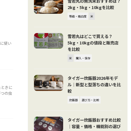
雪若丸の無洗米おすすめは？
2kg・5kg・10kgを比較
等級・精白度
米
雪若丸はどこで買える？
5kg・10kgの値段と販売店
当に使い
を比較
米
購入・保存
タイガー炊飯器2026年モデ
ル｜新型と型落ちの違いを比
たときに
較
びつの虫
炊飯器
選び方・比較
タイガー炊飯器おすすめ比較
｜容量・価格・機能別の選び