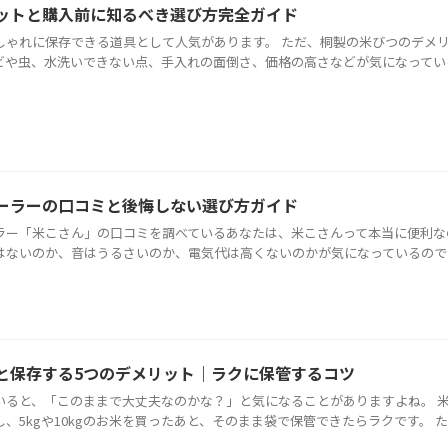
ットと購入前に知るべき選び方完全ガイド
しゃれに保存できる道具として人気があります。 ただ、桐製の米びつのデメ
ビや虫、水洗いできない点、手入れの面倒さ、価格の高さなどが気になってい
ーラーの口コミと後悔しない選び方ガイド
ラー「米こさん」の口コミを調べているあなたは、米こさんって本当に便利な
はないのか、音はうるさいのか、電気代は高くないのかが気になっているので
と保存する5つのデメリット｜ラクに保管するコツ
いると、「このままで大丈夫なのかな？」と気になることがありますよね。 
5kgや10kgのお米を買ったあと、そのまま袋で保管できたらラクです。 た .