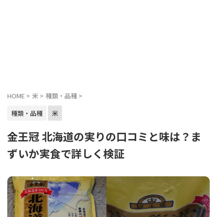
HOME
>
米
>
種類・品種
>
種類・品種
米
金王冠 北海道の実りの口コミと味は？ま
ずいか実食で詳しく検証