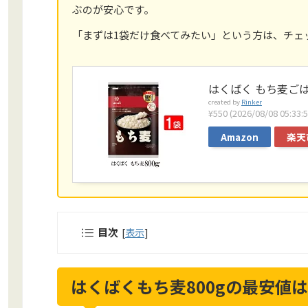
ぶのが安心です。
「まずは1袋だけ食べてみたい」という方は、チェ
はくばく もち麦ごはん
created by
Rinker
¥550
(2026/08/08 05
Amazon
楽天
目次
[
表示
]
はくばくもち麦800gの最安値