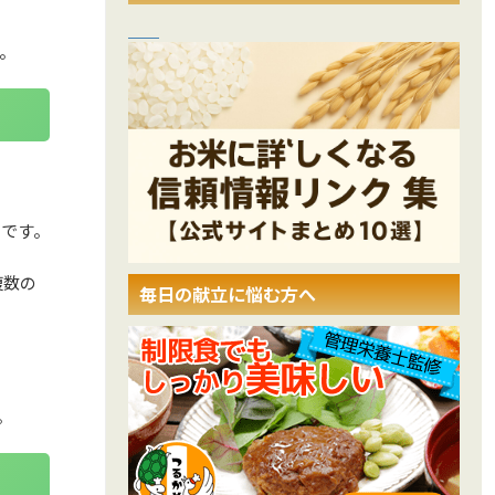
。
いです。
複数の
毎日の献立に悩む方へ
。