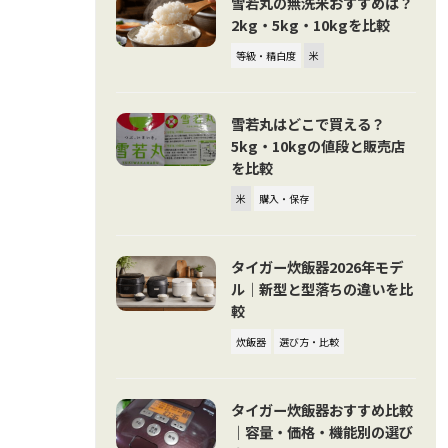
雪若丸の無洗米おすすめは？
2kg・5kg・10kgを比較
等級・精白度
米
雪若丸はどこで買える？
5kg・10kgの値段と販売店
を比較
米
購入・保存
タイガー炊飯器2026年モデ
ル｜新型と型落ちの違いを比
較
炊飯器
選び方・比較
タイガー炊飯器おすすめ比較
｜容量・価格・機能別の選び