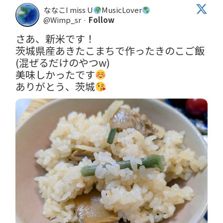
ななこI miss U
MusicLover
@Wimp_sr
·
Follow
さあ、新米です！

茨城県産あきたこまちで作ったきのこご飯
(混ぜるだけのやつw)

美味しかったです
ありがとう、茨城